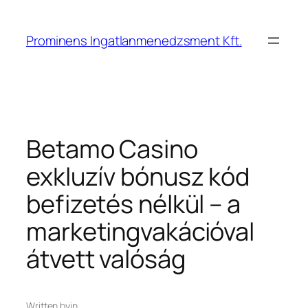
Ugrás
a
Prominens Ingatlanmenedzsment Kft.
tartalomhoz
Betamo Casino
exkluzív bónusz kód
befizetés nélkül – a
marketingvakációval
átvett valóság
Written by
in