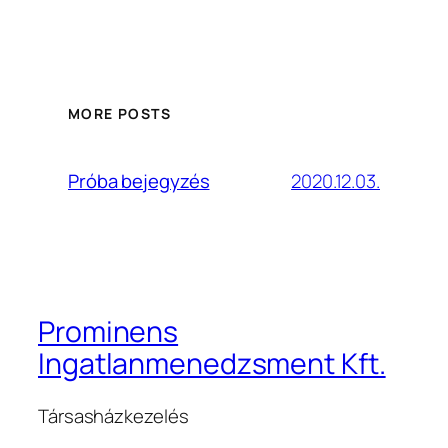
MORE POSTS
2020.12.03.
Próba bejegyzés
Prominens
Ingatlanmenedzsment Kft.
Társasházkezelés