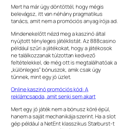
Mert ha már úgy döntöttél, hogy mégis
belevágsz, itt van néhány pragmatikus
tanács, amit nem a promóciós anyag írója ad.
Mindenekelőtt nézd meg a kaszinó által
nyújtott tényleges játéklistát. Az 888casino
például szűri a játékokat, hogy a játékosok
ne találkozzanak túlzottan kedvező
feltételekkel, de még ott is megtalálhatóak a
„különleges” bónuszok, amik csak úgy
tűnnek, mint egy jó üzlet.
Online kaszinó promóciós kód: A
reklámcsapda, amit senki sem akart
Mert egy jó játék nem a bónusz köré épül,
hanem a saját mechanikája szerint. Ha a slot
gép például a NetEnt klasszikus Starburst-t