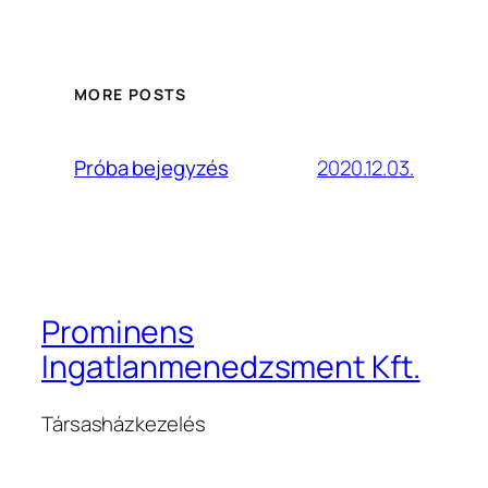
MORE POSTS
2020.12.03.
Próba bejegyzés
Prominens
Ingatlanmenedzsment Kft.
Társasházkezelés