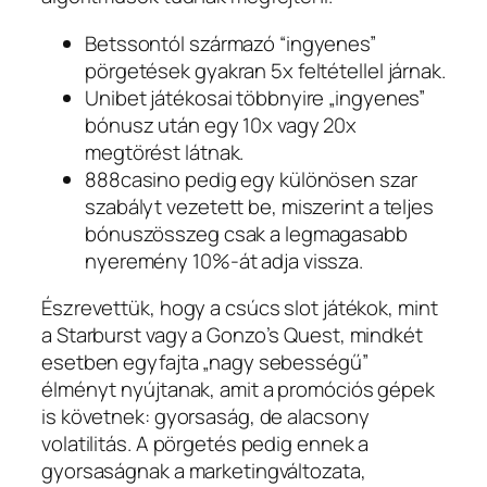
Betssontól származó “ingyenes”
pörgetések gyakran 5x feltétellel járnak.
Unibet játékosai többnyire „ingyenes”
bónusz után egy 10x vagy 20x
megtörést látnak.
888casino pedig egy különösen szar
szabályt vezetett be, miszerint a teljes
bónuszösszeg csak a legmagasabb
nyeremény 10%-át adja vissza.
Észrevettük, hogy a csúcs slot játékok, mint
a Starburst vagy a Gonzo’s Quest, mindkét
esetben egyfajta „nagy sebességű”
élményt nyújtanak, amit a promóciós gépek
is követnek: gyorsaság, de alacsony
volatilitás. A pörgetés pedig ennek a
gyorsaságnak a marketingváltozata,