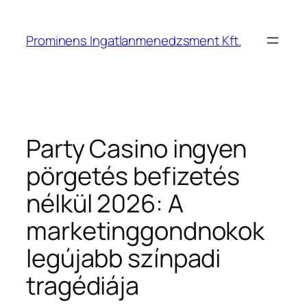
Ugrás
a
Prominens Ingatlanmenedzsment Kft.
tartalomhoz
Party Casino ingyen
pörgetés befizetés
nélkül 2026: A
marketinggondnokok
legújabb színpadi
tragédiája