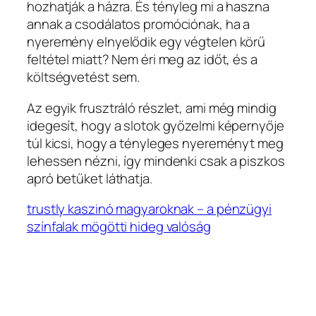
hozhatják a házra. És tényleg mi a haszna
annak a csodálatos promóciónak, ha a
nyeremény elnyelődik egy végtelen körű
feltétel miatt? Nem éri meg az időt, és a
költségvetést sem.
Az egyik frusztráló részlet, ami még mindig
idegesít, hogy a slotok győzelmi képernyője
túl kicsi, hogy a tényleges nyereményt meg
lehessen nézni, így mindenki csak a piszkos
apró betűket láthatja.
trustly kaszinó magyaroknak – a pénzügyi
színfalak mögötti hideg valóság