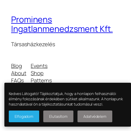
Prominens
Ingatlanmenedzsment Kft.
Társasházkezelés
Blog
Events
About
Shop
FAQs
Patterns
Authors
Themes
Kedves Látogató! Tájékoztatjuk, hogy a honlapon felhasználói
élmény fokozásának érdekében sütiket alkalmazunk. A honlapunk
használatával ön a tájékoztatásunkat tudomásul veszi.
Twenty Twenty-Five
Designed with
WordPress
Elfogadom
Elutasítom
Adatvédelem