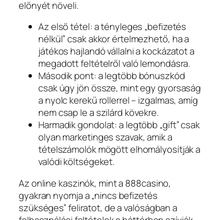
előnyét növeli.
Az első tétel: a tényleges „befizetés
nélkül” csak akkor értelmezhető, ha a
játékos hajlandó vállalni a kockázatot a
megadott feltételről való lemondásra.
Második pont: a legtöbb bónuszkód
csak úgy jön össze, mint egy gyorsaság
a nyolc kerekű rollerrel – izgalmas, amíg
nem csap le a szilárd kövekre.
Harmadik gondolat: a legtöbb „gift” csak
olyan marketinges szavak, amik a
tételszámolók mögött elhomályosítják a
valódi költségeket.
Az online kaszinók, mint a 888casino,
gyakran nyomja a „nincs befizetés
szükséges” feliratot, de a valóságban a
felhasználási feltételek a háttérben szívják