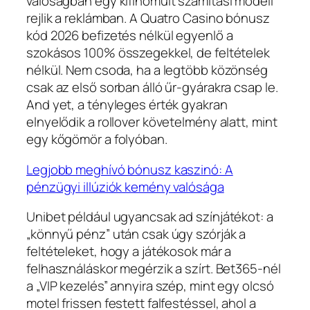
valóságban egy kifinomult számítási modell
rejlik a reklámban. A Quatro Casino bónusz
kód 2026 befizetés nélkül egyenlő a
szokásos 100% összegekkel, de feltételek
nélkül. Nem csoda, ha a legtöbb közönség
csak az első sorban álló űr-gyárakra csap le.
And yet, a tényleges érték gyakran
elnyelődik a rollover követelmény alatt, mint
egy kőgömör a folyóban.
Legjobb meghívó bónusz kaszinó: A
pénzügyi illúziók kemény valósága
Unibet például ugyancsak ad színjátékot: a
„könnyű pénz” után csak úgy szórják a
feltételeket, hogy a játékosok már a
felhasználáskor megérzik a szírt. Bet365-nél
a „VIP kezelés” annyira szép, mint egy olcsó
motel frissen festett falfestéssel, ahol a