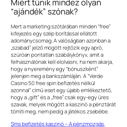
Miért tűnik mindez olyan
“ajándék” szónak?
Mert a marketing szótárában minden “free”
kifejezés egy szép borítással ellátott
adománycsomag. A valóságban azonban a
„szabad” jelző mögött rejtőzik egy apró,
szúróan pontatlan szabálykönyv, amit a
felhasználónak kell elolvasni, ha nem akarja,
hogy a nyeremény egy “bónuszként”
jelenjen meg a bankszámláján. A “Verde
Casino 50 free spin befizetés nélkül
azonnal” című eset egy újabb emlékeztető,
hogy a „gift” és a „free” csak egy-egy üres
szavak, melyek mögött a kaszinó a pénztárát
tömíti meg, nem pedig a játékos zsebébe.
Sms befizetés kaszinó – A pénzmozgás,