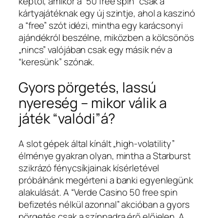
képtől, amikor a “50 free spin” csak a
kártyajátéknak egy új szintje, ahol a kaszinó
a “free” szót idézi, mintha egy karácsonyi
ajándékról beszélne, miközben a kölcsönös
„nincs” valójában csak egy másik név a
“keresünk” szónak.
Gyors pörgetés, lassú
nyereség – mikor válik a
játék “valódi”á?
A slot gépek által kínált „high‑volatility”
élménye gyakran olyan, mintha a Starburst
szikrázó fénycsíkjainak kísérletével
próbálnánk megérteni a banki egyenlegünk
alakulását. A “Verde Casino 50 free spin
befizetés nélkül azonnal” akcióban a gyors
pörgetés csak a színpadra érő előjelen. A