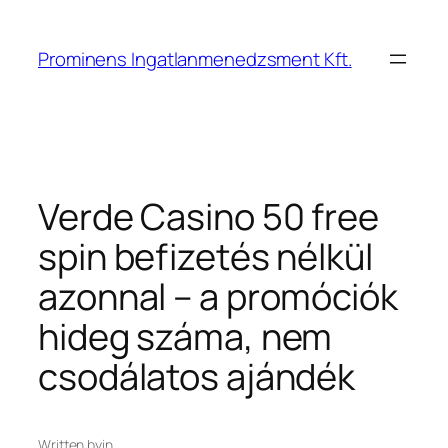
Ugrás
a
Prominens Ingatlanmenedzsment Kft.
tartalomhoz
Verde Casino 50 free
spin befizetés nélkül
azonnal – a promóciók
hideg száma, nem
csodálatos ajándék
Written by
in