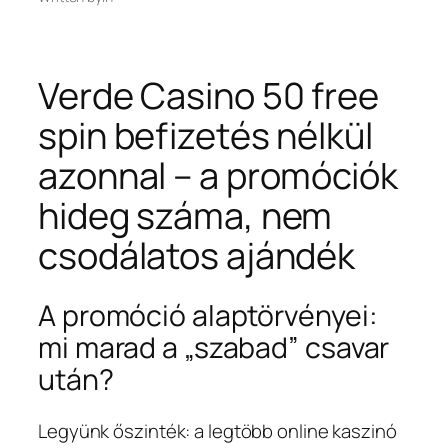
Verde Casino 50 free
spin befizetés nélkül
azonnal – a promóciók
hideg száma, nem
csodálatos ajándék
A promóció alaptörvényei:
mi marad a „szabad” csavar
után?
Legyünk őszinték: a legtöbb online kaszinó