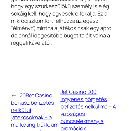
hogy egy szürkeszülökű személy is elég
sokáig kell, hogy egyesekre fókálja. Ez a
mikrodiszkomfort felhúzza az egész
“élményt”, mintha a játékos csak egy apró,
de annál idegesítőbb bugot talált volna a
reggeli kávéjától.
Jet Casino 200
←
20Bet Casino
ingyenes pörgetés
bónusz befizetés
befizetés nélkül ma – A
nélkül új
valóságos
játékosoknak – a
bűncselekmény a
marketing trükk, ami
promóciók