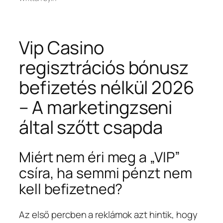
Vip Casino
regisztrációs bónusz
befizetés nélkül 2026
– A marketingzseni
által szőtt csapda
Miért nem éri meg a „VIP”
csíra, ha semmi pénzt nem
kell befizetned?
Az első percben a reklámok azt hintik, hogy