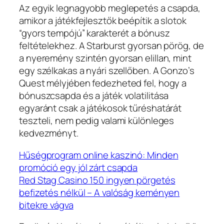
Az egyik legnagyobb meglepetés a csapda,
amikor a játékfejlesztők beépítik a slotok
“gyors tempójú” karakterét a bónusz
feltételekhez. A Starburst gyorsan pörög, de
a nyeremény szintén gyorsan elillan, mint
egy szélkakas a nyári szellőben. A Gonzo’s
Quest mélyjében fedezheted fel, hogy a
bónuszcsapda és a játék volatilitása
egyaránt csak a játékosok tűréshatárát
teszteli, nem pedig valami különleges
kedvezményt.
Hűségprogram online kaszinó: Minden
promóció egy jól zárt csapda
Red Stag Casino 150 ingyen pörgetés
befizetés nélkül – A valóság keményen
bitekre vágva