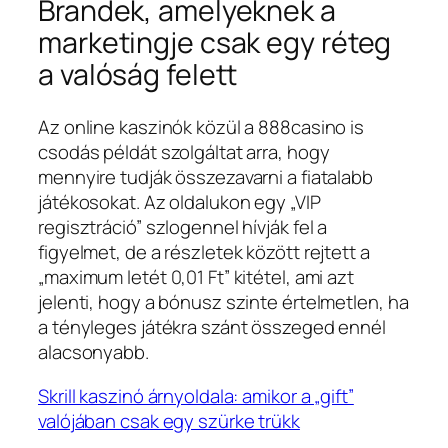
Brandek, amelyeknek a
marketingje csak egy réteg
a valóság felett
Az online kaszinók közül a 888casino is
csodás példát szolgáltat arra, hogy
mennyire tudják összezavarni a fiatalabb
játékosokat. Az oldalukon egy „VIP
regisztráció” szlogennel hívják fel a
figyelmet, de a részletek között rejtett a
„maximum letét 0,01 Ft” kitétel, ami azt
jelenti, hogy a bónusz szinte értelmetlen, ha
a tényleges játékra szánt összeged ennél
alacsonyabb.
Skrill kaszinó árnyoldala: amikor a „gift”
valójában csak egy szürke trükk