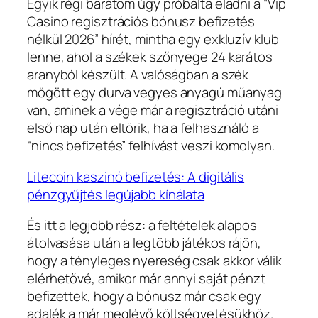
Egyik régi barátom úgy próbálta eladni a “Vip
Casino regisztrációs bónusz befizetés
nélkül 2026” hírét, mintha egy exkluzív klub
lenne, ahol a székek szőnyege 24 karátos
aranyból készült. A valóságban a szék
mögött egy durva vegyes anyagú műanyag
van, aminek a vége már a regisztráció utáni
első nap után eltörik, ha a felhasználó a
“nincs befizetés” felhívást veszi komolyan.
Litecoin kaszinó befizetés: A digitális
pénzgyűjtés legújabb kínálata
És itt a legjobb rész: a feltételek alapos
átolvasása után a legtöbb játékos rájön,
hogy a tényleges nyereség csak akkor válik
elérhetővé, amikor már annyi saját pénzt
befizettek, hogy a bónusz már csak egy
adalék a már meglévő költségvetésükhöz.