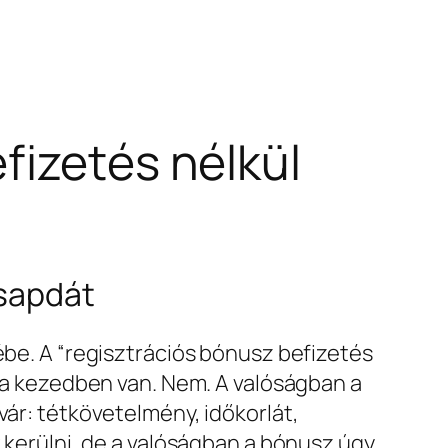
fizetés nélkül
csapdát
ébe. A “regisztrációs bónusz befizetés
r a kezedben van. Nem. A valóságban a
vár: tétkövetelmény, időkorlát,
k kerülni, de a valóságban a bónusz úgy