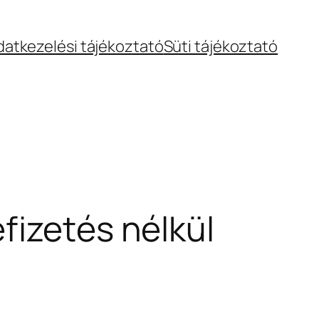
datkezelési tájékoztató
Süti tájékoztató
fizetés nélkül