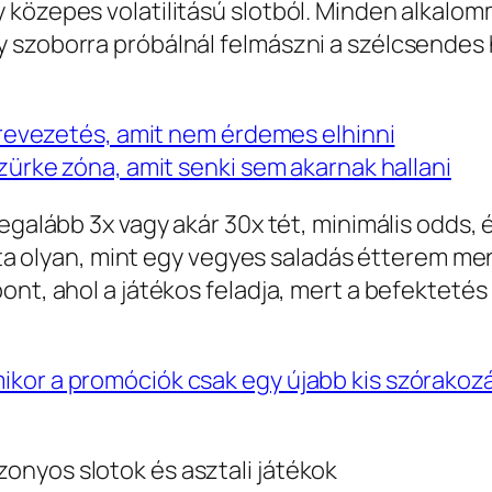
 közepes volatilitású slotból. Minden alkalo
 szoborra próbálnál felmászni a szélcsendes h
élrevezetés, amit nem érdemes elhinni
szürke zóna, amit senki sem akarnak hallani
legalább 3x vagy akár 30x tét, minimális odds,
ista olyan, mint egy vegyes saladás étterem me
ont, ahol a játékos feladja, mert a befektetés
ikor a promóciók csak egy újabb kis szórakoz
zonyos slotok és asztali játékok