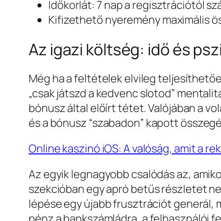
Időkorlát: 7 nap a regisztrációtól s
Kifizethető nyeremény maximális ö
Az igazi költség: idő és ps
Még ha a feltételek elvileg teljesíthető
„csak játszd a kedvenc slotod” mentalit
bónusz által előírt tétet. Valójában a vo
és a bónusz “szabadon” kapott összegé
Online kaszinó iOS: A valóság, amit a r
Az egyik legnagyobb csalódás az, amikor 
szekcióban egy apró betűs részletet ne
lépése egy újabb frusztrációt generál, m
pénz a bankszámládra, a felhasználói fe