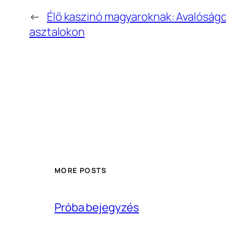
←
Élő kaszinó magyaroknak: Avalóságos
asztalokon
MORE POSTS
Próba bejegyzés