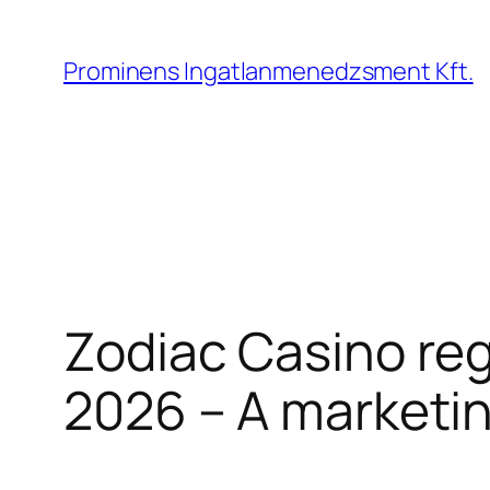
Ugrás
a
Prominens Ingatlanmenedzsment Kft.
tartalomhoz
Zodiac Casino reg
2026 – A marketi