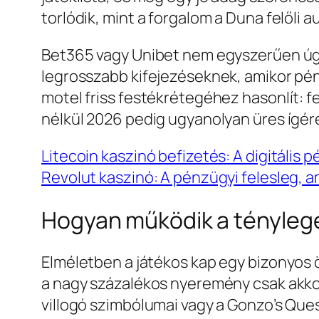
torlódik, mint a forgalom a Duna felőli 
Bet365 vagy Unibet nem egyszerűen úgy 
legrosszabb kifejezéseknek, amikor pénz
motel friss festékrétegéhez hasonlít: f
nélkül 2026 pedig ugyanolyan üres ígér
Litecoin kaszinó befizetés: A digitális 
Revolut kaszinó: A pénzügyi felesleg, a
Hogyan működik a ténylege
Elméletben a játékos kap egy bizonyos 
a nagy százalékos nyeremény csak akkor 
villogó szimbólumai vagy a Gonzo’s Ques