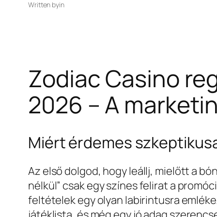
Written by
in
Zodiac Casino reg
2026 – A marketi
Miért érdemes szkeptikusa
Az első dolgod, hogy leállj, mielőtt a 
nélkül” csak egy színes felirat a promó
feltételek egy olyan labirintusra emlék
játéklista, és még egy jó adag szerencs