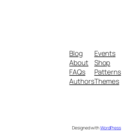
Blog
Events
About
Shop
FAQs
Patterns
Authors
Themes
Designed with
WordPress