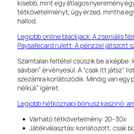
kisebb, mint egy átlagos nyeremény egy
tétkövetelményt, úgy érzed, mintha egy
hallod.
Legjobb online blackjack: A zseniális f
Paysafecard rulett: A pénzzel játszott 
Számtalan feltétel csúszik be a képbe: 
sávban” érvényesül. A “csak itt játsz” l
szezámra korlátozódik. Mindig van egy p
nélküli” ígéret.
Legjobb hétköznapi bónusz kaszinó: am
Várható tétkövetelmény: 20–30x
Játékválasztás: korlátozott, csak bi