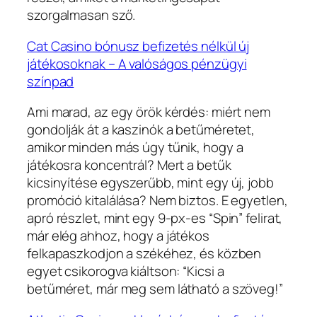
szorgalmasan sző.
Cat Casino bónusz befizetés nélkül új
játékosoknak – A valóságos pénzügyi
színpad
Ami marad, az egy örök kérdés: miért nem
gondolják át a kaszinók a betűméretet,
amikor minden más úgy tűnik, hogy a
játékosra koncentrál? Mert a betűk
kicsinyítése egyszerűbb, mint egy új, jobb
promóció kitalálása? Nem biztos. E egyetlen,
apró részlet, mint egy 9‑px-es “Spin” felirat,
már elég ahhoz, hogy a játékos
felkapaszkodjon a székéhez, és közben
egyet csikorogva kiáltson: “Kicsi a
betűméret, már meg sem látható a szöveg!”