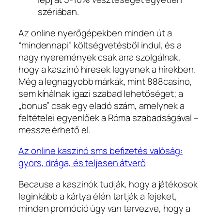
szériában.
Az online nyerőgépekben minden út a
“mindennapi” költségvetésből indul, és a
nagy nyeremények csak arra szolgálnak,
hogy a kaszinó híresek legyenek a hírekben.
Még a legnagyobb márkák, mint 888casino,
sem kínálnak igazi szabad lehetőséget; a
„bonus” csak egy eladó szám, amelynek a
feltételei egyenlőek a Róma szabadságával –
messze érhető el.
Az online kaszinó sms befizetés valóság:
gyors, drága, és teljesen átverő
Because a kaszinók tudják, hogy a játékosok
leginkább a kártya élén tartják a fejeket,
minden promóció úgy van tervezve, hogy a