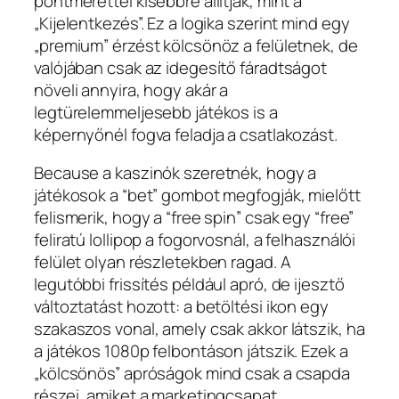
pontmérettel kisebbre állítják, mint a
„Kijelentkezés”. Ez a logika szerint mind egy
„premium” érzést kölcsönöz a felületnek, de
valójában csak az idegesítő fáradtságot
növeli annyira, hogy akár a
legtürelemmeljesebb játékos is a
képernyőnél fogva feladja a csatlakozást.
Because a kaszinók szeretnék, hogy a
játékosok a “bet” gombot megfogják, mielőtt
felismerik, hogy a “free spin” csak egy “free”
feliratú lollipop a fogorvosnál, a felhasználói
felület olyan részletekben ragad. A
legutóbbi frissítés például apró, de ijesztő
változtatást hozott: a betöltési ikon egy
szakaszos vonal, amely csak akkor látszik, ha
a játékos 1080p felbontáson játszik. Ezek a
„kölcsönös” apróságok mind csak a csapda
részei, amiket a marketingcsapat