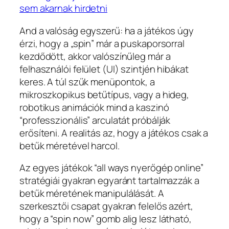
sem akarnak hirdetni
And a valóság egyszerű: ha a játékos úgy
érzi, hogy a „spin” már a puskaporsorral
kezdődött, akkor valószínűleg már a
felhasználói felület (UI) szintjén hibákat
keres. A túl szűk menüpontok, a
mikroszkopikus betűtípus, vagy a hideg,
robotikus animációk mind a kaszinó
“professzionális” arculatát próbálják
erősíteni. A realitás az, hogy a játékos csak a
betűk méretével harcol.
Az egyes játékok “all ways nyerőgép online”
stratégiái gyakran egyaránt tartalmazzák a
betűk méretének manipulálását. A
szerkesztői csapat gyakran felelős azért,
hogy a “spin now” gomb alig lesz látható,