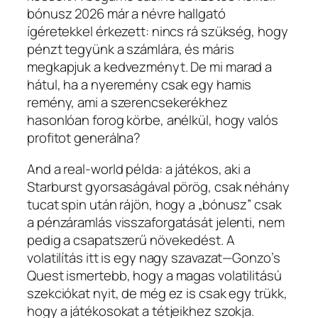
bónusz 2026 már a névre hallgató
ígéretekkel érkezett: nincs rá szükség, hogy
pénzt tegyünk a számlára, és máris
megkapjuk a kedvezményt. De mi marad a
hátul, ha a nyeremény csak egy hamis
remény, ami a szerencsekerékhez
hasonlóan forog körbe, anélkül, hogy valós
profitot generálna?
And a real‑world példa: a játékos, aki a
Starburst gyorsaságával pörög, csak néhány
tucat spin után rájön, hogy a „bónusz” csak
a pénzáramlás visszaforgatását jelenti, nem
pedig a csapatszerű növekedést. A
volatilítás itt is egy nagy szavazat—Gonzo’s
Quest ismertebb, hogy a magas volatilitású
szekciókat nyit, de még ez is csak egy trükk,
hogy a játékosokat a tétjeikhez szokja.