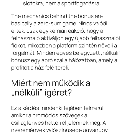
slotokra, nem a sportfogadásra.
The mechanics behind the bonus are
basically a zero‑sum game. Nincs valódi
érték, csak egy kémiai reakció, hogy a
felhasználó aktiváljon egy újabb felhasználói
fiókot, miközben a platform szintén növeli a
forgalmát. Minden egyes bejegyzett „nélküli”
bónusz egy apró szál a hálózatban, amely a
profitot a ház felé tereli.
Miért nem működik a
„nélküli” ígéret?
Ez a kérdés mindenki fejében felmerül,
amikor a promóciós szövegek a
csillagfényes háttérrel jelennek meg. A
nyeremények valószínűsége ugyanúgy