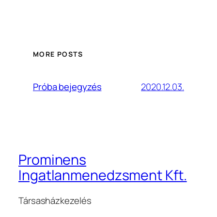
MORE POSTS
2020.12.03.
Próba bejegyzés
Prominens
Ingatlanmenedzsment Kft.
Társasházkezelés