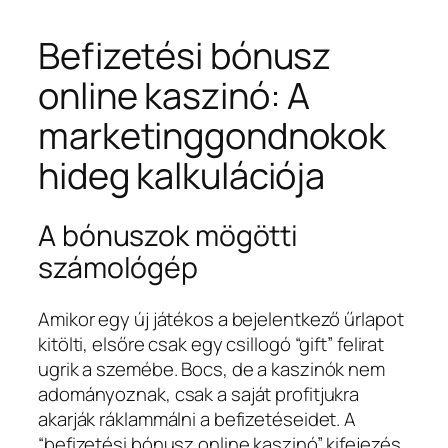
Befizetési bónusz
online kaszinó: A
marketinggondnokok
hideg kalkulációja
A bónuszok mögötti
számológép
Amikor egy új játékos a bejelentkező űrlapot
kitölti, elsőre csak egy csillogó “gift” felirat
ugrik a szemébe. Bocs, de a kaszinók nem
adományoznak, csak a saját profitjukra
akarják ráklammálni a befizetéseidet. A
“befizetési bónusz online kaszinó” kifejezés