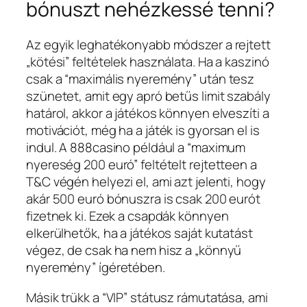
bónuszt nehézkessé tenni?
Az egyik leghatékonyabb módszer a rejtett
„kötési” feltételek használata. Ha a kaszinó
csak a “maximális nyeremény” után tesz
szünetet, amit egy apró betűs limit szabály
határol, akkor a játékos könnyen elveszíti a
motivációt, még ha a játék is gyorsan el is
indul. A 888casino például a “maximum
nyereség 200 euró” feltételt rejtetteen a
T&C végén helyezi el, ami azt jelenti, hogy
akár 500 euró bónuszra is csak 200 eurót
fizetnek ki. Ezek a csapdák könnyen
elkerülhetők, ha a játékos saját kutatást
végez, de csak ha nem hisz a „könnyű
nyeremény” ígéretében.
Másik trükk a “VIP” státusz rámutatása, ami