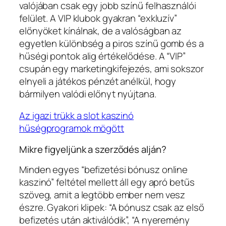
valójában csak egy jobb színű felhasználói
felület. A VIP klubok gyakran “exkluzív”
előnyöket kínálnak, de a valóságban az
egyetlen különbség a piros színű gomb és a
hűségi pontok alig értékelődése. A “VIP”
csupán egy marketingkifejezés, ami sokszor
elnyeli a játékos pénzét anélkül, hogy
bármilyen valódi előnyt nyújtana.
Az igazi trükk a slot kaszinó
hűségprogramok mögött
Mikre figyeljünk a szerződés alján?
Minden egyes “befizetési bónusz online
kaszinó” feltétel mellett áll egy apró betűs
szöveg, amit a legtöbb ember nem vesz
észre. Gyakori klipek: “A bónusz csak az első
befizetés után aktiválódik”, “A nyeremény