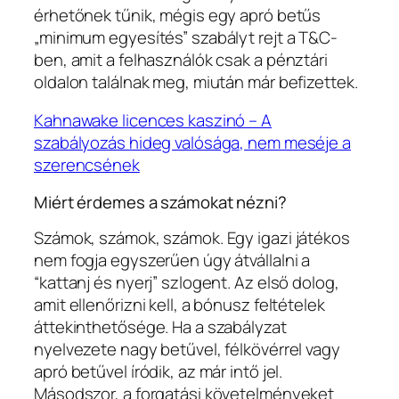
érhetőnek tűnik, mégis egy apró betűs
„minimum egyesítés” szabályt rejt a T&C-
ben, amit a felhasználók csak a pénztári
oldalon találnak meg, miután már befizettek.
Kahnawake licences kaszinó – A
szabályozás hideg valósága, nem meséje a
szerencsének
Miért érdemes a számokat nézni?
Számok, számok, számok. Egy igazi játékos
nem fogja egyszerűen úgy átvállalni a
“kattanj és nyerj” szlogent. Az első dolog,
amit ellenőrizni kell, a bónusz feltételek
áttekinthetősége. Ha a szabályzat
nyelvezete nagy betűvel, félkövérrel vagy
apró betűvel íródik, az már intő jel.
Másodszor, a forgatási követelményeket