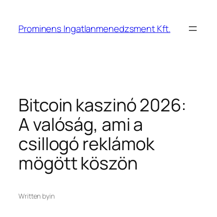
Ugrás
a
Prominens Ingatlanmenedzsment Kft.
tartalomhoz
Bitcoin kaszinó 2026:
A valóság, ami a
csillogó reklámok
mögött köszön
Written by
in