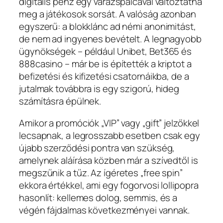
digitális pénz egy varázspálcával változtatná
meg a játékosok sorsát. A valóság azonban
egyszerű: a blokklánc ad némi anonimitást,
de nem ad ingyenes bevételt. A legnagyobb
ügynökségek – például Unibet, Bet365 és
888casino – már be is építették a kriptot a
befizetési és kifizetési csatornáikba, de a
jutalmak továbbra is egy szigorú, hideg
számításra épülnek.
Amikor a promóciók „VIP” vagy „gift” jelzőkkel
lecsapnak, a legrosszabb esetben csak egy
újabb szerződési pontra van szükség,
amelynek aláírása közben már a szívedtől is
megszűnik a tűz. Az ígéretes „free spin”
ekkora értékkel, ami egy fogorvosi lollipopra
hasonlít: kellemes dolog, semmis, és a
végén fájdalmas következményei vannak.