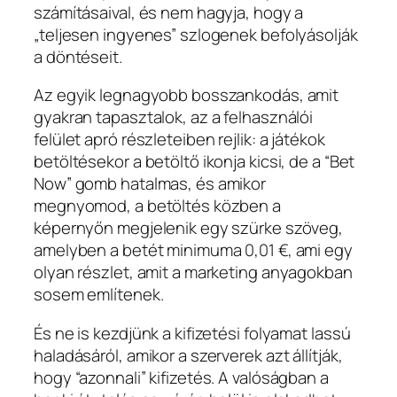
számításaival, és nem hagyja, hogy a
„teljesen ingyenes” szlogenek befolyásolják
a döntéseit.
Az egyik legnagyobb bosszankodás, amit
gyakran tapasztalok, az a felhasználói
felület apró részleteiben rejlik: a játékok
betöltésekor a betöltő ikonja kicsi, de a “Bet
Now” gomb hatalmas, és amikor
megnyomod, a betöltés közben a
képernyőn megjelenik egy szürke szöveg,
amelyben a betét minimuma 0,01 €, ami egy
olyan részlet, amit a marketing anyagokban
sosem említenek.
És ne is kezdjünk a kifizetési folyamat lassú
haladásáról, amikor a szerverek azt állítják,
hogy “azonnali” kifizetés. A valóságban a