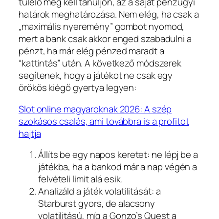
túlélő meg kell tanuljon, az a saját pénzügyi
határok meghatározása. Nem elég, ha csak a
„maximális nyeremény” gombot nyomod,
mert a bank csak akkor enged szabadulni a
pénzt, ha már elég pénzed maradt a
“kattintás” után. A következő módszerek
segítenek, hogy a játékot ne csak egy
örökös kiégő gyertya legyen:
Slot online magyaroknak 2026: A szép
szokásos csalás, ami továbbra is a profitot
hajtja
Állíts be egy napos keretet: ne lépj be a
játékba, ha a bankod már a nap végén a
felvételi limit alá esik.
Analizáld a játék volatilitását: a
Starburst gyors, de alacsony
volatilitású, míg a Gonzo’s Quest a