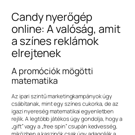
Candy nyerőgép
online: A valóság, amit
a színes reklámok
elrejtenek
A promóciók mögötti
matematika
Az ipari szintű marketingkampányok úgy
csábítanak, mint egy színes cukorka, de az
igazi nyereség matematikai egyenletben
rejlik. A legtöbb játékos úgy gondolja, hogy a
„gift” vagy a „free spin” csupán kedvesség,
miközben a kaszinók csak úgy adagolják a