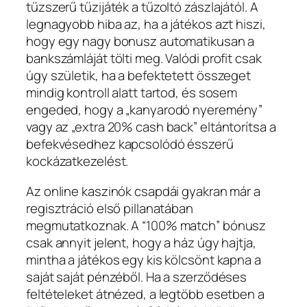
tűzszerű tűzijáték a tűzoltó zászlajától. A
legnagyobb hiba az, ha a játékos azt hiszi,
hogy egy nagy bonusz automatikusan a
bankszámláját tölti meg. Valódi profit csak
úgy születik, ha a befektetett összeget
mindig kontroll alatt tartod, és sosem
engeded, hogy a „kanyarodó nyeremény”
vagy az „extra 20% cash back” eltántorítsa a
befekvésedhez kapcsolódó ésszerű
kockázatkezelést.
Az online kaszinók csapdái gyakran már a
regisztráció első pillanatában
megmutatkoznak. A “100% match” bónusz
csak annyit jelent, hogy a ház úgy hajtja,
mintha a játékos egy kis kölcsönt kapna a
saját saját pénzéből. Ha a szerződéses
feltételeket átnézed, a legtöbb esetben a