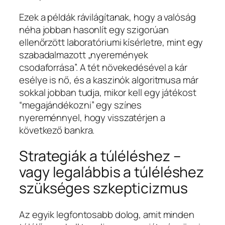
Ezek a példák rávilágítanak, hogy a valóság
néha jobban hasonlít egy szigorúan
ellenőrzött laboratóriumi kísérletre, mint egy
szabadalmazott „nyeremények
csodaforrása”. A tét növekedésével a kár
esélye is nő, és a kaszinók algoritmusa már
sokkal jobban tudja, mikor kell egy játékost
“megajándékozni” egy színes
nyereménnyel, hogy visszatérjen a
következő bankra.
Strategiák a túléléshez –
vagy legalábbis a túléléshez
szükséges szkepticizmus
Az egyik legfontosabb dolog, amit minden