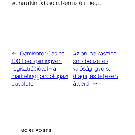
volna a kínlódásom. Nem is éri meg…
←
Gaminator Casino
Az online kaszinó
100 free spin ingyen
sms befizetés
regisztrációval – a
valóság: gyors,
marketinggondok igazi
drága, és teljesen
bűvölete
átverő
→
MORE POSTS