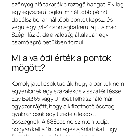
szőnyeg alá takarják a rezegő hangot. Elvileg
egy egyszerű logika: minél több pénzt
dobálsz be, annál több pontot kapsz, és
végül egy „VIP” csomagba kerül a jutalmad.
Szép illúzió, de a valóság általában egy
csomó apró betűkben torzul.
Mi a valódi érték a pontok
mögött?
Komoly játékosok tudják, hogy a pontok nem
egyenlőnek egy százalékos visszatérítéssel.
Egy Bet365 vagy Unibet felhasználó már
egyszer rájött, hogy a kifizethető összeg
gyakran csak egy tizede a leadott
összegnek. A 888casino szintén tudja,
hogyan kell a “különleges ajánlatokat” úgy