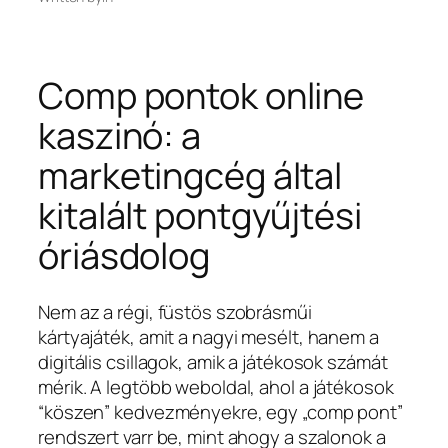
Comp pontok online
kaszinó: a
marketingcég által
kitalált pontgyűjtési
óriásdolog
Nem az a régi, füstös szobrásműi
kártyajáték, amit a nagyi mesélt, hanem a
digitális csillagok, amik a játékosok számát
mérik. A legtöbb weboldal, ahol a játékosok
“köszen” kedvezményekre, egy „comp pont”
rendszert varr be, mint ahogy a szalonok a