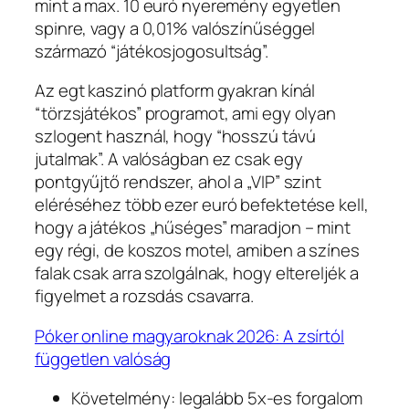
mint a max. 10 euró nyeremény egyetlen
spinre, vagy a 0,01% valószínűséggel
származó “játékosjogosultság”.
Az egt kaszinó platform gyakran kínál
“törzsjátékos” programot, ami egy olyan
szlogent használ, hogy “hosszú távú
jutalmak”. A valóságban ez csak egy
pontgyűjtő rendszer, ahol a „VIP” szint
eléréséhez több ezer euró befektetése kell,
hogy a játékos „hűséges” maradjon – mint
egy régi, de koszos motel, amiben a színes
falak csak arra szolgálnak, hogy eltereljék a
figyelmet a rozsdás csavarra.
Póker online magyaroknak 2026: A zsírtól
független valóság
Követelmény: legalább 5x-es forgalom