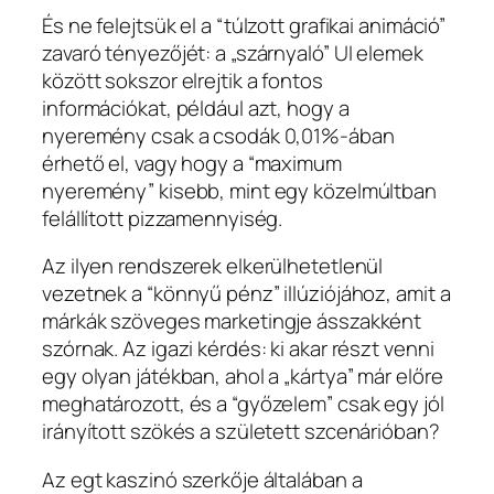
És ne felejtsük el a “túlzott grafikai animáció”
zavaró tényezőjét: a „szárnyaló” UI elemek
között sokszor elrejtik a fontos
információkat, például azt, hogy a
nyeremény csak a csodák 0,01%-ában
érhető el, vagy hogy a “maximum
nyeremény” kisebb, mint egy közelmúltban
felállított pizzamennyiség.
Az ilyen rendszerek elkerülhetetlenül
vezetnek a “könnyű pénz” illúziójához, amit a
márkák szöveges marketingje ásszakként
szórnak. Az igazi kérdés: ki akar részt venni
egy olyan játékban, ahol a „kártya” már előre
meghatározott, és a “győzelem” csak egy jól
irányított szökés a született szcenárióban?
Az egt kaszinó szerkője általában a