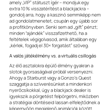
amely „VIP” státuszt ígér – mondjuk egy
extra 10 % visszatérítést a blackjackra –
gondolj arra, hogy a kaszinó semmiképp nem
ad gondolatmenetet, csupán egy újabb sor
a profitkönyvben. Senki sem ad „gift” pénzt;
minden “ajándék” visszafizethető, ha a
feltételek végigolvasod, amik általában egy
„kérlek, fogadj el 30× forgatást” szöveg.
A valós játékélmény vs. a virtuális csillogás
Az élő asztalokra épülő élmény gyakran a
slotok gyorsaságával próbál versenyezni.
Ahogy a Starburst vagy a Gonzo’s Quest
szaggatja a szívverésünket a mindenkori
nyerőcsíkokkal, úgy a blackjack dealer is
igyekszik a pörgetést felpörgetni, miközben
a stratégiai döntéseid lassan elfelejtődnek a
képernyőön megjelenő animációk között.