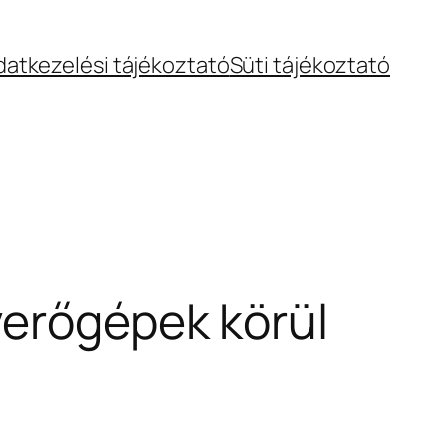
datkezelési tájékoztató
Süti tájékoztató
yerőgépek körül