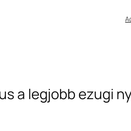
A
us a legjobb ezugi n