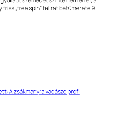
gyulladt szemedet szinte nem éri el, a
 friss „free spin” felirat betűmérete 9
ett: A zsákmányra vadászó profi