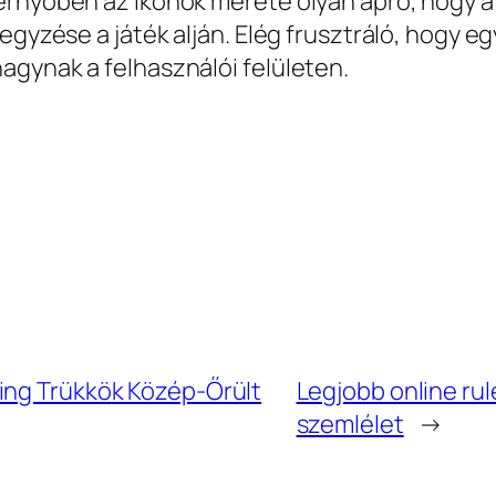
ernyőben az ikonok mérete olyan apró, hogy a 
gyzése a játék alján. Elég frusztráló, hogy egy
agynak a felhasználói felületen.
ing Trükkök Közép-Őrült
Legjobb online rul
szemlélet
→