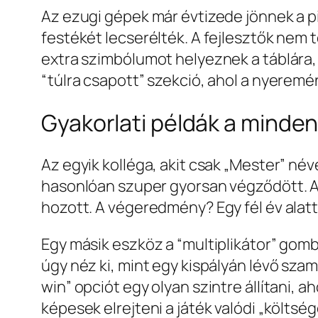
Az ezugi gépek már évtizede jönnek a pi
festékét lecserélték. A fejlesztők ne
extra szimbólumot helyeznek a táblára,
“túlra csapott” szekció, ahol a nyeremé
Gyakorlati példák a minden
Az egyik kolléga, akit csak „Mester” né
hasonlóan szuper gyorsan végződött. A k
hozott. A végeredmény? Egy fél év alatt
Egy másik eszköz a “multiplikátor” gomb
úgy néz ki, mint egy kispályán lévő sza
win” opciót egy olyan szintre állítani, 
képesek elrejteni a játék valódi „költség