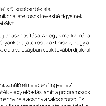
 le” a 5‑középérték alá.
ikor a játékosok kevésbé figyelnek.
abályt.
újrahasznosítása. Az egyik márka már a
Olyankor a játékosok azt hiszik, hogy a
, de a valóságban csak további díjakkal
elhasználó elméjében “ingyenes”
njáték – egy előadás, amit a programozók
mennyire alacsony a valós szorzó. És