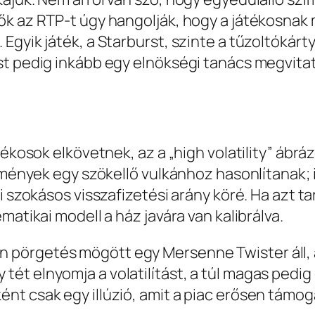
ők az RTP‑t úgy hangolják, hogy a játékosnak
gyik játék, a Starburst, szinte a tűzoltókártyá
st pedig inkább egy elnökségi tanács megvita
tékosok elkövetnek, az a „high volatility” ábr
remények egy szökellő vulkánhoz hasonlítanak; 
i szokásos visszafizetési arány köré. Ha azt t
matikai modell a ház javára van kalibrálva.
n pörgetés mögött egy Mersenne Twister áll, 
 tét elnyomja a volatilítást, a túl magas pedi
ént csak egy illúzió, amit a piac erősen támog