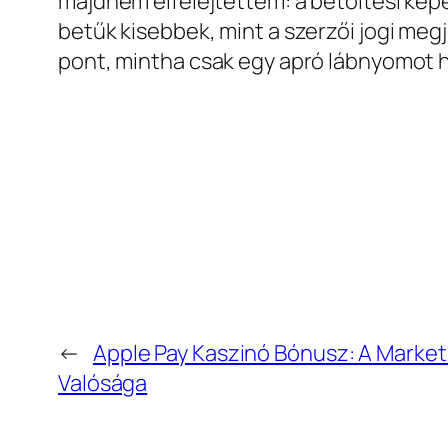
majdnem elfelejtettem: a betöltési kép
betűk kisebbek, mint a szerzői jogi megje
pont, mintha csak egy apró lábnyomot h
←
Apple Pay Kaszinó Bónusz: A Market
Valósága