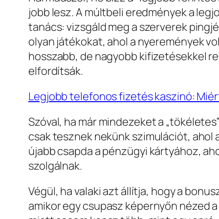
jobb lesz. A múltbeli eredmények a legjo
tanács: vizsgáld meg a szerverek pingjé
olyan játékokat, ahol a nyeremények vol
hosszabb, de nagyobb kifizetésekkel re
elfordítsák.
Legjobb telefonos fizetés kaszinó: Miért
Szóval, ha már mindezeket a „tökéletes
csak tesznek nekünk szimulációt, ahol 
újabb csapda a pénzügyi kártyához, aho
szolgálnak.
Végül, ha valaki azt állítja, hogy a bo
amikor egy csupasz képernyőn nézed a b