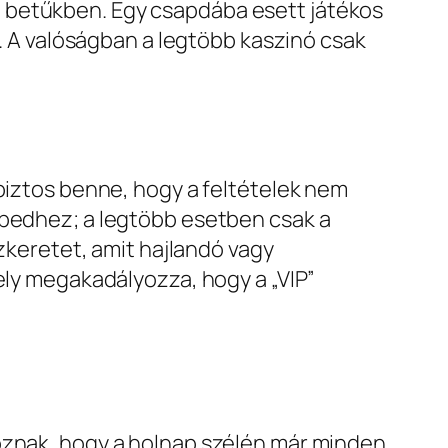
apró betűkben. Egy csapdába esett játékos
t. A valóságban a legtöbb kaszinó csak
 biztos benne, hogy a feltételek nem
épedhez; a legtöbb esetben csak a
nzkeretet, amit hajlandó vagy
ely megakadályozza, hogy a „VIP”
koznak, hogy a holnap szélén már minden