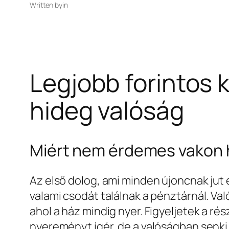
Written by
in
Legjobb forintos 
hideg valóság
Miért nem érdemes vakon hi
Az első dolog, ami minden újoncnak jut 
valami csodát találnak a pénztárnál. V
ahol a ház mindig nyer. Figyeljetek a ré
nyereményt ígér, de a valóságban senki