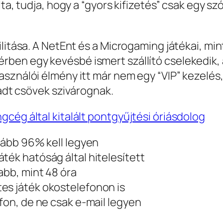
lta, tudja, hogy a “gyors kifizetés” csak egy s
ilitása. A NetEnt és a Microgaming játékai, mi
rben egy kevésbé ismert szállító cselekedik,
sználói élmény itt már nem egy “VIP” kezelés
hadt csövek szivárognak.
cég által kitalált pontgyűjtési óriásdolog
alább 96% kell legyen
ték hatóság által hitelesített
abb, mint 48 óra
es játék okostelefonon is
efon, de ne csak e‑mail legyen