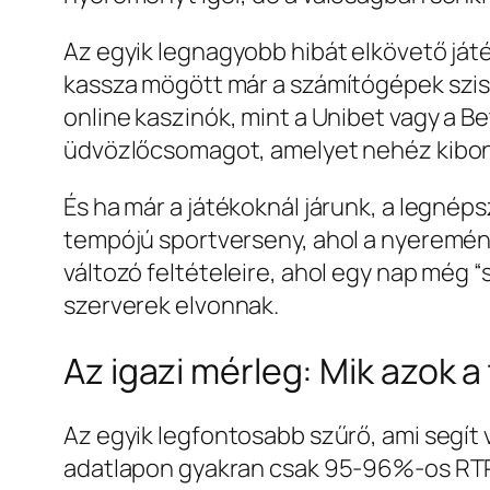
Az egyik legnagyobb hibát elkövető ját
kassza mögött már a számítógépek szisz
online kaszinók, mint a Unibet vagy a B
üdvözlőcsomagot, amelyet nehéz kibonta
És ha már a játékoknál járunk, a legnép
tempójú sportverseny, ahol a nyeremén
változó feltételeire, ahol egy nap még 
szerverek elvonnak.
Az igazi mérleg: Mik azok 
Az egyik legfontosabb szűrő, ami segít v
adatlapon gyakran csak 95‑96%-os RTP l