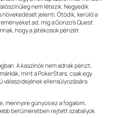
 valószínűleg nem létezik. Negyedik
 növekedését jelenti. Ötödik, kerüld a
yereményeket ad, míg a Gonzo’s Quest
annak, hogy a játékosok pénzét
ságban. A kaszinók nem adnak pénzt,
márkák, mint a PokerStars, csak egy
ú válaszidejének ellensúlyozására
ele, mennyire gúnyos ez a fogalom,
isebb betűméretben rejtett szabályok