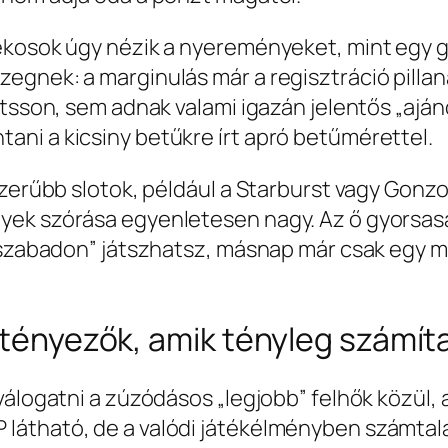
ékosok úgy nézik a nyereményeket, mint egy 
egnek: a marginulás már a regisztráció pilla
etsson, sem adnak valami igazán jelentős „aján
ni a kicsiny betűkre írt apró betűmérettel.
szerűbb slotok, például a Starburst vagy Gonz
yek szórása egyenletesen nagy. Az ő gyorsas
“szabadon” játszhatsz, másnap már csak egy min
a tényezők, amik tényleg számí
álogatni a zúzódásos „legjobb” felhők közül, a
átható, de a valódi játékélményben számtalan