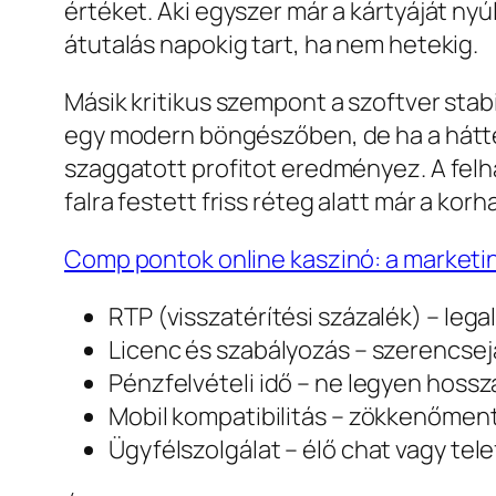
értéket. Aki egyszer már a kártyáját nyú
átutalás napokig tart, ha nem hetekig.
Másik kritikus szempont a szoftver stab
egy modern böngészőben, de ha a hátté
szaggatott profitot eredményez. A felha
falra festett friss réteg alatt már a kor
Comp pontok online kaszinó: a marketing
RTP (visszatérítési százalék) – leg
Licenc és szabályozás – szerencsejá
Pénzfelvételi idő – ne legyen hossz
Mobil kompatibilitás – zökkenőment
Ügyfélszolgálat – élő chat vagy tel