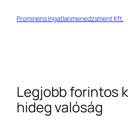
Ugrás
a
Prominens Ingatlanmenedzsment Kft.
tartalomhoz
Legjobb forintos 
hideg valóság