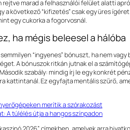
ran rejtve marad a felhasználói felület alatti 
gy a következő “kifizetés” csak egy üres ígére
mint egy cukorka a fogorvosnál.
hez, ha mégis beleesel a hálóba
 el semmilyen “ingyenes” bónuszt, ha nem vagy
séget. A bónuszok ritkán jutnak el a számítóg
 Második szabály: mindig írj le egy konkrét pé
ra kattintanál. Ez egyfajta mentális szűrő, am
o nyerőgépeken merítik a szórakozást
t: A túlélés útja a hangos színpadon
s kaszinó 2026” címekben, amelyek arra hivat