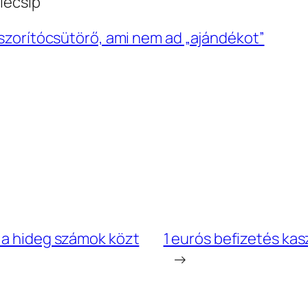
lecsíp
szorítócsütörő, ami nem ad „ajándékot”
 a hideg számok közt
1 eurós befizetés ka
→