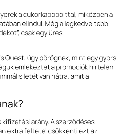
gyerek a cukorkapobolttal, miközben a
natában elindul. Még a legkedveltebb
dékot”, csak egy üres
o’s Quest, úgy pörögnek, mint egy gyors
águk emlékeztet a promóciók hirtelen
imális letét van hátra, amit a
tanak?
 kifizetési arány. A szerződéses
 extra feltétel csökkenti ezt az