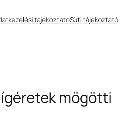
datkezelési tájékoztató
Süti tájékoztató
 ígéretek mögötti