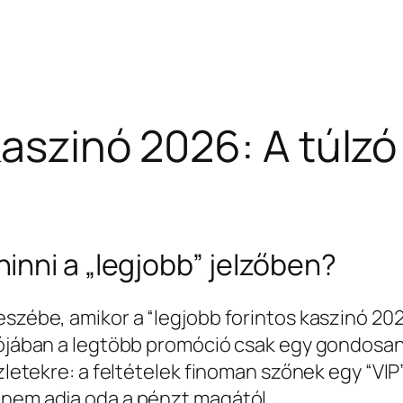
kaszinó 2026: A túlzó
nni a „legjobb” jelzőben?
eszébe, amikor a “legjobb forintos kaszinó 202
alójában a legtöbb promóció csak egy gondos
szletekre: a feltételek finoman szőnek egy “VIP
 nem adja oda a pénzt magától.