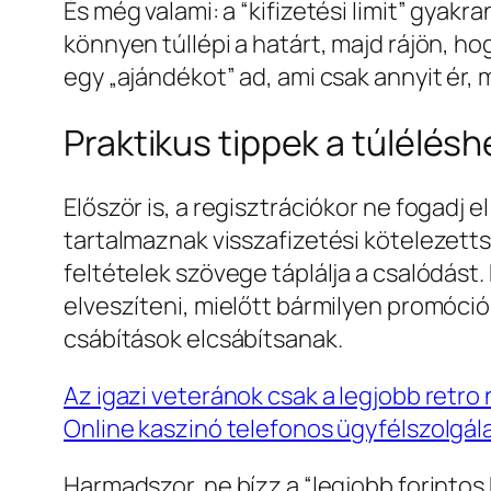
És még valami: a “kifizetési limit” gyak
könnyen túllépi a határt, majd rájön, ho
egy „ajándékot” ad, ami csak annyit ér, 
Praktikus tippek a túlélés
Először is, a regisztrációkor ne fogadj
tartalmaznak visszafizetési kötelezett
feltételek szövege táplálja a csalódást.
elveszíteni, mielőtt bármilyen promóció
csábítások elcsábítsanak.
Az igazi veteránok csak a legjobb retr
Online kaszinó telefonos ügyfélszolgála
Harmadszor, ne bízz a “legjobb forinto