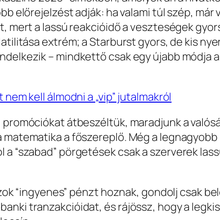
bb előrejelzést adják: ha valami túl szép, már
t, mert a lassú reakcióidő a veszteségek gyors
atilitása extrém; a Starburst gyors, de kis n
ndelkezik – mindkettő csak egy újabb módja 
 nem kell álmodni a „vip” jutalmakról
” promóciókat átbeszéltük, maradjunk a való
a matematika a főszereplő. Még a legnagyobb 
l a “szabad” pörgetések csak a szerverek lass
nuszok “ingyenes” pénzt hoznak, gondolj csak b
anki tranzakcióidat, és rájössz, hogy a legk