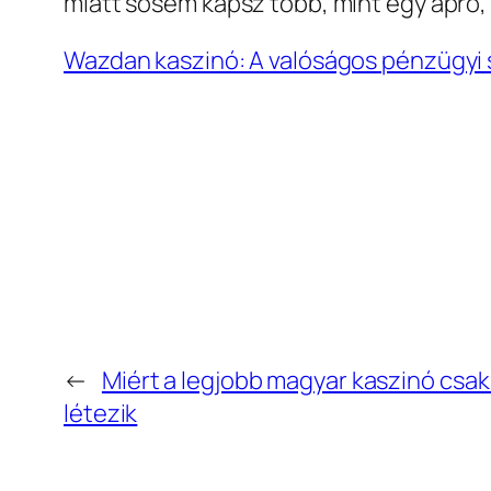
miatt sosem kapsz több, mint egy apró, 
Wazdan kaszinó: A valóságos pénzügyi 
←
Miért a legjobb magyar kaszinó csak
létezik