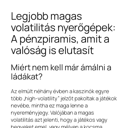
Legjobb magas
volatilitás nyerőgépek:
A pénzpiramis, amit a
valóság is elutasít
Miért nem kell már ámálni a
ládákat?
Az elmúlt néhány évben a kaszinók egyre
több „high‑volatility” jelzőt pakoltak a játékok
nevébe, mintha ez maga lenne a
nyereményjegy. Valójában a magas
volatilitás azt jelenti, hogy a játékos vagy
hegyeket emel, vagy mélyen a kocsma