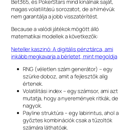
Bet365, és PokerStars mind kínálnak saját,
magas volatilitású sorozatot, de a hírnévük
nem garantálja a jobb visszatérítést.
Because a valódi játékok mögött álló
matematikai modellek a következők:
Neteller kaszinó: A digitális pénztárca, ami
inkább megkavarja a bérletet, mint megoldja
RNG (véletlen szám generátor) – egy
szürke doboz, amit a fejlesztők alig
értenek.
Volatilitási index – egy számsor, ami azt
mutatja, hogy a nyeremények ritkák, de
nagyok.
Payline struktúra – egy labirintus, ahol a
győztes kombinációk csak a tűzoltók
számára láthatóak.