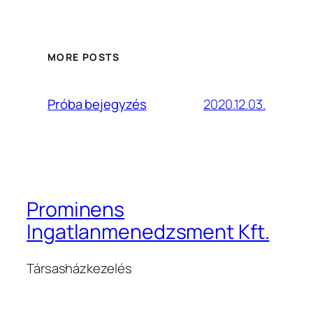
MORE POSTS
2020.12.03.
Próba bejegyzés
Prominens
Ingatlanmenedzsment Kft.
Társasházkezelés