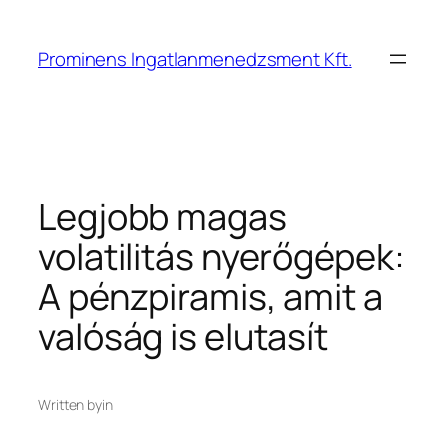
Ugrás
a
Prominens Ingatlanmenedzsment Kft.
tartalomhoz
Legjobb magas
volatilitás nyerőgépek:
A pénzpiramis, amit a
valóság is elutasít
Written by
in