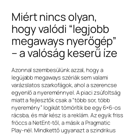
Miért nincs olyan,
hogy valódi “legjobb
megaways nyerőgép”
– a valóság keserű íze
Azonnal szembesülünk azzal, hogy a
legújabb megaways szériák sem valami
varázslatos szarkofágok, ahol a szerencse
egyenlő a nyereménnyel. A piaci zsúfoltság
miatt a fejlesztők csak a “több sor, több
nyeremény” logikát tömörítik be egy 6×6-os
rácsba, és már kész is a reklám. Az egyik friss
fröccs a NetEnt-től, a másik a Pragmatic
Play-nél. Mindkettő ugyanazt a szindrikus