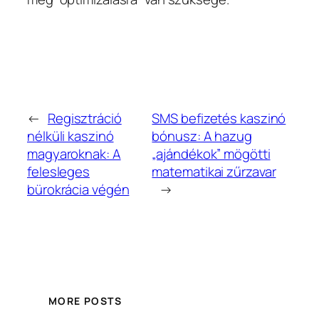
←
Regisztráció
SMS befizetés kaszinó
nélküli kaszinó
bónusz: A hazug
magyaroknak: A
„ajándékok” mögötti
felesleges
matematikai zűrzavar
bürokrácia végén
→
MORE POSTS