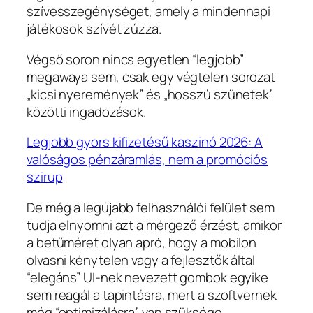
szívesszegénységet, amely a mindennapi
játékosok szívét zúzza.
Végső soron nincs egyetlen “legjobb”
megawaya sem, csak egy végtelen sorozat
„kicsi nyeremények” és „hosszú szünetek”
közötti ingadozások.
Legjobb gyors kifizetésű kaszinó 2026: A
valóságos pénzáramlás, nem a promóciós
szirup
De még a legújabb felhasználói felület sem
tudja elnyomni azt a mérgező érzést, amikor
a betűméret olyan apró, hogy a mobilon
olvasni kénytelen vagy a fejlesztők által
“elegáns” UI-nek nevezett gombok egyike
sem reagál a tapintásra, mert a szoftvernek
még “optimizálásra” van szüksége.