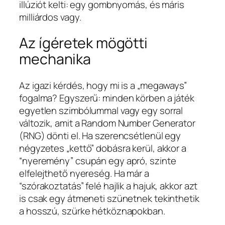
illúziót kelti: egy gombnyomás, és máris
milliárdos vagy.
Az ígéretek mögötti
mechanika
Az igazi kérdés, hogy mi is a „megaways”
fogalma? Egyszerű: minden körben a játék
egyetlen szimbólummal vagy egy sorral
változik, amit a Random Number Generator
(RNG) dönti el. Ha szerencsétlenül egy
négyzetes „kettő” dobásra kerül, akkor a
“nyeremény” csupán egy apró, szinte
elfelejthető nyereség. Ha már a
“szórakoztatás” felé hajlik a hajuk, akkor azt
is csak egy átmeneti szünetnek tekinthetik
a hosszú, szürke hétköznapokban.