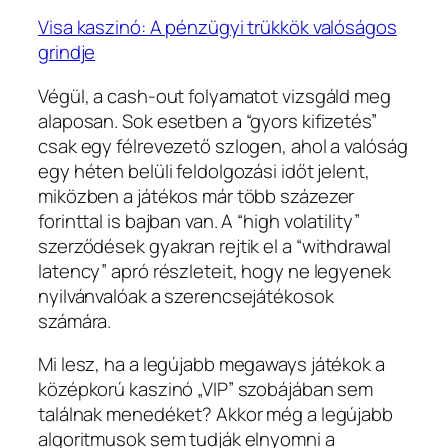
Visa kaszinó: A pénzügyi trükkök valóságos
grindje
Végül, a cash‑out folyamatot vizsgáld meg
alaposan. Sok esetben a “gyors kifizetés”
csak egy félrevezető szlogen, ahol a valóság
egy héten belüli feldolgozási időt jelent,
miközben a játékos már több százezer
forinttal is bajban van. A “high volatility”
szerződések gyakran rejtik el a “withdrawal
latency” apró részleteit, hogy ne legyenek
nyilvánvalóak a szerencsejátékosok
számára.
Mi lesz, ha a legújabb megaways játékok a
középkorú kaszinó „VIP” szobájában sem
találnak menedéket? Akkor még a legújabb
algoritmusok sem tudják elnyomni a