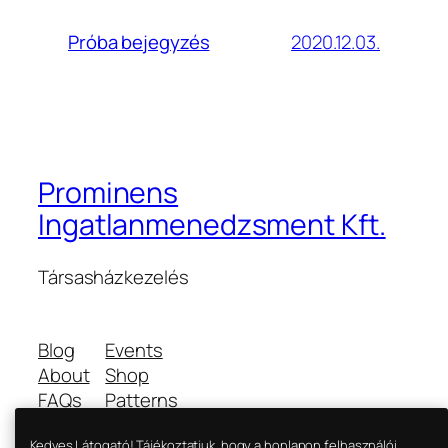
2020.12.03.
Próba bejegyzés
Prominens
Ingatlanmenedzsment Kft.
Társasházkezelés
Blog
Events
About
Shop
FAQs
Patterns
Authors
Themes
Kedves Látogató! Tájékoztatjuk, hogy a honlapon felhasználói