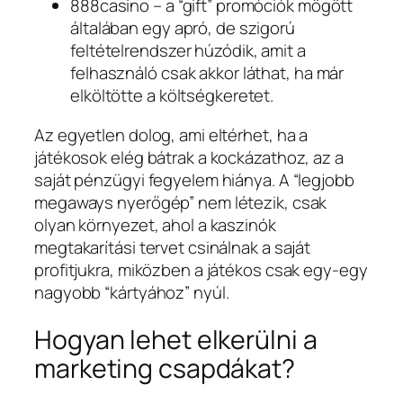
888casino – a “gift” promóciók mögött
általában egy apró, de szigorú
feltételrendszer húzódik, amit a
felhasználó csak akkor láthat, ha már
elköltötte a költségkeretet.
Az egyetlen dolog, ami eltérhet, ha a
játékosok elég bátrak a kockázathoz, az a
saját pénzügyi fegyelem hiánya. A “legjobb
megaways nyerőgép” nem létezik, csak
olyan környezet, ahol a kaszinók
megtakarítási tervet csinálnak a saját
profitjukra, miközben a játékos csak egy-egy
nagyobb “kártyához” nyúl.
Hogyan lehet elkerülni a
marketing csapdákat?