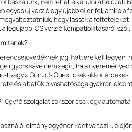
ől beszélünk, nem lehet elkerülni a hálózati ké
n egyes új verzió egy újabb ellenfél, amire a f
megváltoztatniuk, hogy lássák a feltételeket.
 legújabb iOS verzió kompatibilitásáról szól,
zámítanak?
zerencsejövedéknek jogi háttere kell legyen,
geli gyors kávé nem segít, ha a nyereményed 
rst vagy a Gonzo’s Quest csak akkor érdekes
érete és a betűk olvashatósága gyakran eldön
VIP” ügyfélszolgálat sokszor csak egy automa
asználói élmény egyénenként változik, előjön 