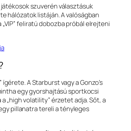
a játékosok szuverén választásuk
te hálózatok listáján. A valóságban
„VIP” feliratú dobozba próbál elrejteni
ja
?
 ígérete. A Starburst vagy a Gonzo’s
 mintha egy gyorshajtású sportkocsi
„high volatility” érzetet adja. Sőt, a
egy pillanatra tereli a tényleges