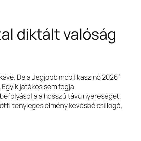
al diktált valóság
kávé. De a „legjobb mobil kaszinó 2026”
. Egyik játékos sem fogja
befolyásolja a hosszú távú nyereséget.
götti tényleges élmény kevésbé csillogó,