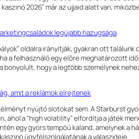
il kaszinó 2026” már az ujjaid alatt van, miköz
marketingcsaládok legújabb hazugsága
ályok” oldalra irányítják, gyakran ott találunk
 a felhasználó egy előre meghatározott időint
ira bonyolult, hogy a legtöbb személynek nehe
ág, amit a reklámok elrejtenek
kélményt nyújtó slotokat sem. A Starburst gyo
 ahol a “high volatility” elfordítja a játék me
zintén egy gyors tempóú kaland, amelynek a h
kaszinó ügyfélszolgálatának a válaszideje.