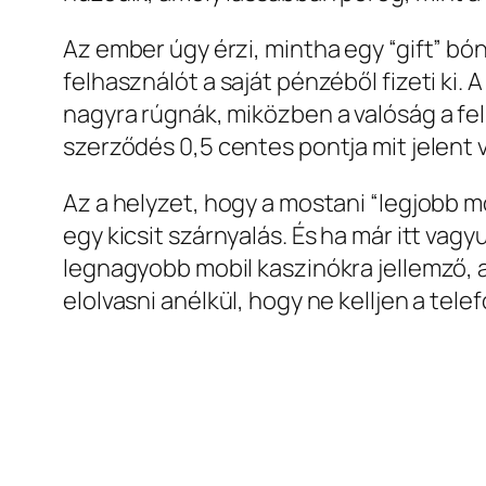
Az ember úgy érzi, mintha egy “gift” b
felhasználót a saját pénzéből fizeti ki.
nagyra rúgnák, miközben a valóság a fe
szerződés 0,5 centes pontja mit jelent 
Az a helyzet, hogy a mostani “legjobb m
egy kicsit szárnyalás. És ha már itt va
legnagyobb mobil kaszinókra jellemző, a
elolvasni anélkül, hogy ne kelljen a tele