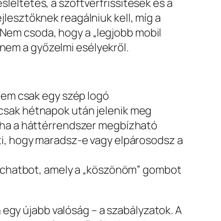
sleltetés, a szoftverfrissítések és a
ejlesztőknek reagálniuk kell, míg a
 Nem csoda, hogy a „legjobb mobil
 nem a győzelmi esélyekről.
 nem csak egy szép logó
csak hétnapok után jelenik meg
, ha a háttérrendszer megbízható
ti, hogy maradsz‑e vagy elpárosodsz a
ta chatbot, amely a „köszönöm” gombot
egy újabb valóság – a szabályzatok. A