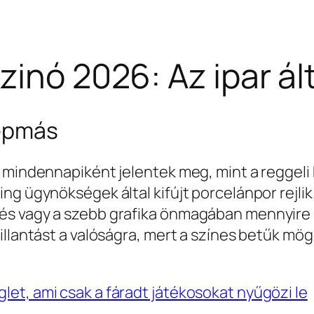
inó 2026: Az ipar ált
képmás
 mindennapiként jelentek meg, mint a reggeli 
ng ügynökségek által kifújt porcelánpor rejlik
és vagy a szebb grafika önmagában mennyire 
illantást a valóságra, mert a színes betűk mö
et, ami csak a fáradt játékosokat nyűgözi le