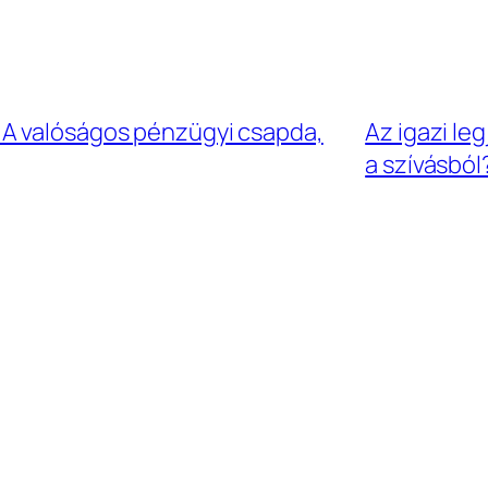
 A valóságos pénzügyi csapda,
Az igazi le
a szívásból