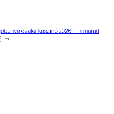
gjobb live dealer kaszinó 2026 – mi marad
?
→