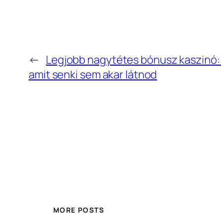
←
Legjobb nagytétes bónusz kaszinó:
amit senki sem akar látnod
MORE POSTS