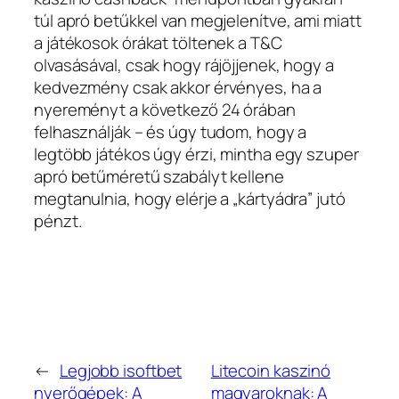
túl apró betűkkel van megjelenítve, ami miatt
a játékosok órákat töltenek a T&C
olvasásával, csak hogy rájöjjenek, hogy a
kedvezmény csak akkor érvényes, ha a
nyereményt a következő 24 órában
felhasználják – és úgy tudom, hogy a
legtöbb játékos úgy érzi, mintha egy szuper
apró betűméretű szabályt kellene
megtanulnia, hogy elérje a „kártyádra” jutó
pénzt.
←
Legjobb isoftbet
Litecoin kaszinó
nyerőgépek: A
magyaroknak: A