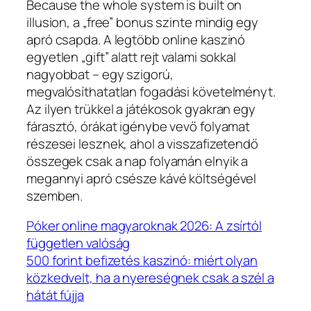
Because the whole system is built on
illusion, a „free” bonus szinte mindig egy
apró csapda. A legtöbb online kaszinó
egyetlen „gift” alatt rejt valami sokkal
nagyobbat – egy szigorú,
megvalósíthatatlan fogadási követelményt.
Az ilyen trükkel a játékosok gyakran egy
fárasztó, órákat igénybe vevő folyamat
részesei lesznek, ahol a visszafizetendő
összegek csak a nap folyamán elnyik a
megannyi apró csésze kávé költségével
szemben.
Póker online magyaroknak 2026: A zsírtól
független valóság
500 forint befizetés kaszinó: miért olyan
közkedvelt, ha a nyereségnek csak a szél a
hátát fújja