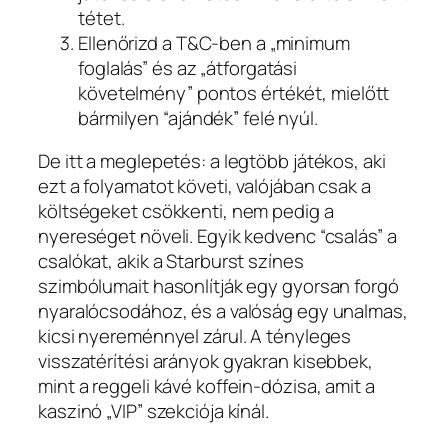
tétet.
Ellenőrizd a T&C-ben a „minimum
foglalás” és az „átforgatási
követelmény” pontos értékét, mielőtt
bármilyen “ajándék” felé nyúl.
De itt a meglepetés: a legtöbb játékos, aki
ezt a folyamatot követi, valójában csak a
költségeket csökkenti, nem pedig a
nyereséget növeli. Egyik kedvenc “csalás” a
csalókat, akik a Starburst színes
szimbólumait hasonlítják egy gyorsan forgó
nyaralócsodához, és a valóság egy unalmas,
kicsi nyereménnyel zárul. A tényleges
visszatérítési arányok gyakran kisebbek,
mint a reggeli kávé koffein-dózisa, amit a
kaszinó „VIP” szekciója kínál.