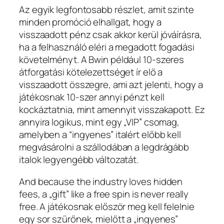
Az egyik legfontosabb részlet, amit szinte
minden promóció elhallgat, hogy a
visszaadott pénz csak akkor kerül jóváírásra,
ha a felhasználó eléri a megadott fogadási
követelményt. A Bwin például 10-szeres
átforgatási kötelezettséget ír elő a
visszaadott összegre, ami azt jelenti, hogy a
játékosnak 10-szer annyi pénzt kell
kockáztatnia, mint amennyit visszakapott. Ez
annyira logikus, mint egy „VIP” csomag,
amelyben a “ingyenes” italért előbb kell
megvásárolni a szállodában a legdrágább
italok legyengébb változatát.
And because the industry loves hidden
fees, a „gift” like a free spin is never really
free. A játékosnak először meg kell felelnie
egy sor szűrőnek, mielőtt a „ingyenes”