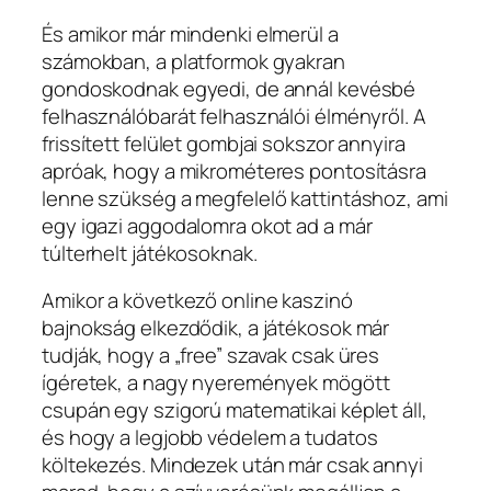
És amikor már mindenki elmerül a
számokban, a platformok gyakran
gondoskodnak egyedi, de annál kevésbé
felhasználóbarát felhasználói élményről. A
frissített felület gombjai sokszor annyira
apróak, hogy a mikrométeres pontosításra
lenne szükség a megfelelő kattintáshoz, ami
egy igazi aggodalomra okot ad a már
túlterhelt játékosoknak.
Amikor a következő online kaszinó
bajnokság elkezdődik, a játékosok már
tudják, hogy a „free” szavak csak üres
ígéretek, a nagy nyeremények mögött
csupán egy szigorú matematikai képlet áll,
és hogy a legjobb védelem a tudatos
költekezés. Mindezek után már csak annyi