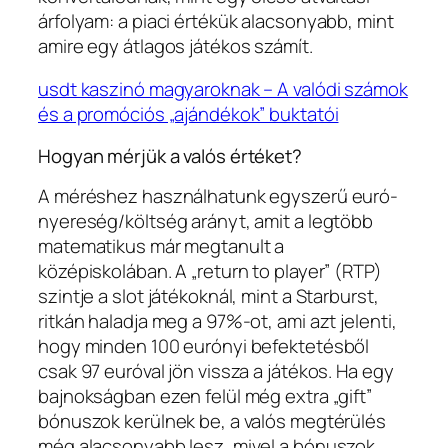
árfolyam: a piaci értékük alacsonyabb, mint
amire egy átlagos játékos számít.
usdt kaszinó magyaroknak – A valódi számok
és a promóciós „ajándékok” buktatói
Hogyan mérjük a valós értéket?
A méréshez használhatunk egyszerű euró-
nyereség/költség arányt, amit a legtöbb
matematikus már megtanult a
középiskolában. A „return to player” (RTP)
szintje a slot játékoknál, mint a Starburst,
ritkán haladja meg a 97%-ot, ami azt jelenti,
hogy minden 100 eurónyi befektetésből
csak 97 euróval jön vissza a játékos. Ha egy
bajnokságban ezen felül még extra „gift”
bónuszok kerülnek be, a valós megtérülés
még alacsonyabb lesz, mivel a bónuszok