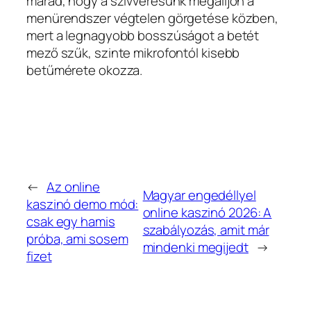
marad, hogy a szívverésünk megálljon a
menürendszer végtelen görgetése közben,
mert a legnagyobb bosszúságot a betét
mező szűk, szinte mikrofontól kisebb
betűmérete okozza.
←
Az online
Magyar engedéllyel
kaszinó demo mód:
online kaszinó 2026: A
csak egy hamis
szabályozás, amit már
próba, ami sosem
mindenki megijedt
→
fizet