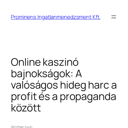
Ugrás
a
Prominens Ingatlanmenedzsment Kft.
tartalomhoz
Online kaszinó
bajnokságok: A
valóságos hideg harc a
profit és a propaganda
között
Written by
in