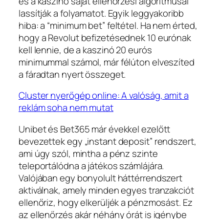
és a kaszinó saját ellenőrzési algoritmusai
lassítják a folyamatot. Egyik leggyakoribb
hiba: a “minimum bet” feltétel. Ha nem érted,
hogy a Revolut befizetésednek 10 eurónak
kell lennie, de a kaszinó 20 eurós
minimummal számol, már félúton elveszíted
a fáradtan nyert összeget.
Cluster nyerőgép online: A valóság, amit a
reklám soha nem mutat
Unibet és Bet365 már évekkel ezelőtt
bevezettek egy „instant deposit” rendszert,
ami úgy szól, mintha a pénz szinte
teleportálódna a játékos számlájára.
Valójában egy bonyolult háttérrendszert
aktiválnak, amely minden egyes tranzakciót
ellenőriz, hogy elkerüljék a pénzmosást. Ez
az ellenőrzés akár néhány órát is igénybe