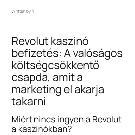
Written by
in
Revolut kaszinó
befizetés: A valóságos
költségcsökkentő
csapda, amit a
marketing el akarja
takarni
Miért nincs ingyen a Revolut
a kaszinókban?