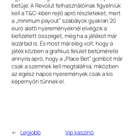
betűje. A Revolut felhasználóinak figyelniük
kell a T&C‑kben rejlő apró részleteket, mert
a „minimum payout” szabályok gyakran 20
euró alatti nyereményeknél elvégzik a
befizetett összeget, még ha a játékot már
lezártad is. És most már elég volt, hogy a
játék közben a grafikus felület betűmérete
annyira apró, hogy a „Place Bet” gombot már
csak a szemnek kell megtalálnia, miközben
az egész napos nyeremények csak a kis
képernyőn tűnnek el.
←
Legjobb
Vip kaszinó