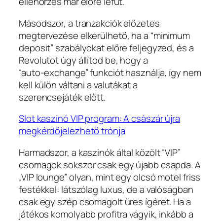
ellenőrzés már előre lefut.
Másodszor, a tranzakciók előzetes
megtervezése elkerülhető, ha a “minimum
deposit” szabályokat előre feljegyzed, és a
Revolutot úgy állítod be, hogy a
“auto‑exchange” funkciót használja, így nem
kell külön váltani a valutákat a
szerencsejáték előtt.
Slot kaszinó VIP program: A császár újra
megkérdőjelezhető trónja
Harmadszor, a kaszinók által közölt “VIP”
csomagok sokszor csak egy újabb csapda. A
„VIP lounge” olyan, mint egy olcsó motel friss
festékkel: látszólag luxus, de a valóságban
csak egy szép csomagolt üres ígéret. Ha a
játékos komolyabb profitra vágyik, inkább a