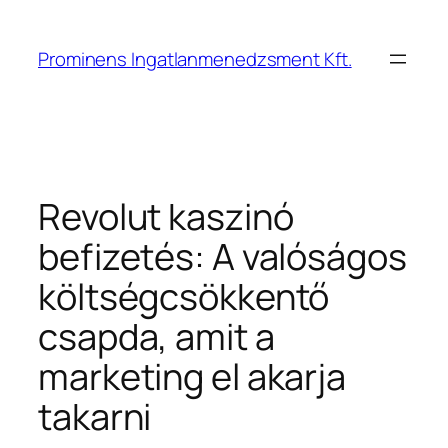
Ugrás
a
Prominens Ingatlanmenedzsment Kft.
tartalomhoz
Revolut kaszinó
befizetés: A valóságos
költségcsökkentő
csapda, amit a
marketing el akarja
takarni