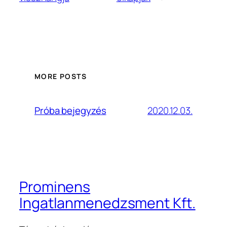
MORE POSTS
2020.12.03.
Próba bejegyzés
Prominens
Ingatlanmenedzsment Kft.