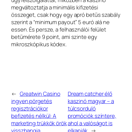
ügyfélszolgálattal, miközben a kaszinó
megváltoztatja a minimális kifizetési
összeget, csak hogy egy apró betűs szabály
szerint a “minimum payout” 5 euró alá ne
essen. És persze, a felhasználói felület
betűmérete 9 point, ami szinte egy
mikroszkópikus kódex.
←
Greatwin Casino
Dream catcher élő
ingyen pörgetés
kaszinó magyar – a
regisztrációkor
túlcsorduló
befizetés nélkül: A
promóciók színtere,
marketing trükkök örök
ahol a valóságot is
visszhangja
elkapják
→