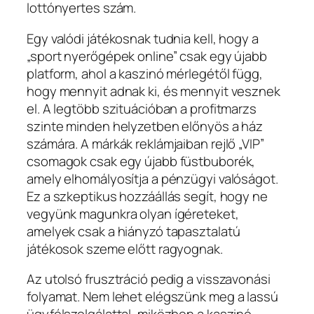
lottónyertes szám.
Egy valódi játékosnak tudnia kell, hogy a
„sport nyerőgépek online” csak egy újabb
platform, ahol a kaszinó mérlegétől függ,
hogy mennyit adnak ki, és mennyit vesznek
el. A legtöbb szituációban a profitmarzs
szinte minden helyzetben előnyös a ház
számára. A márkák reklámjaiban rejlő „VIP”
csomagok csak egy újabb füstbuborék,
amely elhomályosítja a pénzügyi valóságot.
Ez a szkeptikus hozzáállás segít, hogy ne
vegyünk magunkra olyan ígéreteket,
amelyek csak a hiányzó tapasztalatú
játékosok szeme előtt ragyognak.
Az utolsó frusztráció pedig a visszavonási
folyamat. Nem lehet elégszünk meg a lassú