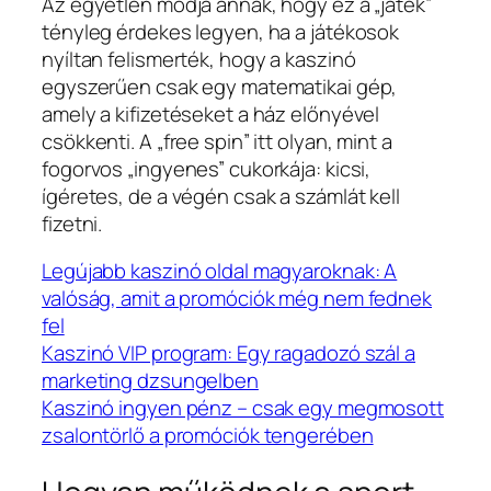
Az egyetlen módja annak, hogy ez a „játék”
tényleg érdekes legyen, ha a játékosok
nyíltan felismerték, hogy a kaszinó
egyszerűen csak egy matematikai gép,
amely a kifizetéseket a ház előnyével
csökkenti. A „free spin” itt olyan, mint a
fogorvos „ingyenes” cukorkája: kicsi,
ígéretes, de a végén csak a számlát kell
fizetni.
Legújabb kaszinó oldal magyaroknak: A
valóság, amit a promóciók még nem fednek
fel
Kaszinó VIP program: Egy ragadozó szál a
marketing dzsungelben
Kaszinó ingyen pénz – csak egy megmosott
zsalontörlő a promóciók tengerében