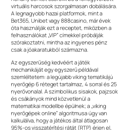
virtuális harcosok szorgalmasan dobálására.
A legnagyobb hazai platformok, mint a
Bet365, Unibet vagy 888casino, már évek
óta használják ezt a receptet, miközben a
felhasználókat „VIP” címekkel próbálják
szórakoztatni, mintha az ingyenes pénz
csak a jóakaratukból származna.
Az egyszerűség kedvéért a játék
mechanikáját egy egyszerű példával
szemléltetem: a legújabb viking tematikájú
nyerőgép 6 réteget tartalmaz, 4 sorral és 25
nyerővonalal. A szimbolikus sisakok, pajzsok
és csákányok mind közvetlenül a
matematikai modellbe épülnek; a „viking
nyerőgépek online” algoritmusa úgy van
kalkulálva, hogy a játékos által átlagosan
95%-os visszatérítési rátát (RTP) érjen el,