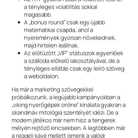
a tényleges volatilítás sokkal
magasabb.
A „bonus round” csak egy újabb
matematikai csapda, ahol a
nyeremények gyorsan növekednek,
majd hirtelen leállnak.
Az előtűzött „VIP” státuszok egyenlőek
a szálloda előkelő lakosztályával, de a
tényleges ellátás csak egy leíró szöveg
a weboldalon.
Ha már a marketing szövegekkel
próbálkozunk, a legújabb kampányokban a
„viking nyerőgépek online” kínálata gyakran a
skandináv mitológia szentélyét idézi. De a
modern játékos már nem hisz a tengerek
mélyén rejtőző kincsekben. A legtöbben már
a reggeli kávé mellett ismerik a valódi