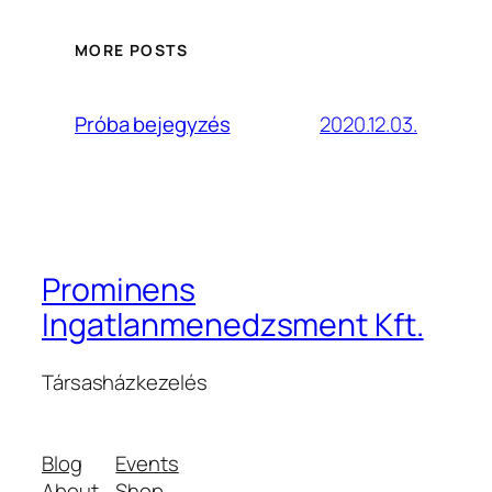
MORE POSTS
2020.12.03.
Próba bejegyzés
Prominens
Ingatlanmenedzsment Kft.
Társasházkezelés
Blog
Events
About
Shop