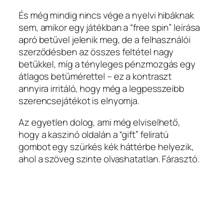
És még mindig nincs vége a nyelvi hibáknak
sem, amikor egy játékban a “free spin” leírása
apró betűvel jelenik meg, de a felhasználói
szerződésben az összes feltétel nagy
betűkkel, míg a tényleges pénzmozgás egy
átlagos betűmérettel – ez a kontraszt
annyira irritáló, hogy még a legpesszeibb
szerencsejátékot is elnyomja.
Az egyetlen dolog, ami még elviselhető,
hogy a kaszinó oldalán a “gift” feliratú
gombot egy szürkés kék háttérbe helyezik,
ahol a szöveg szinte olvashatatlan. Fárasztó.